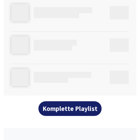
4AU4NOXNLVHBOTGBLG
00:00
C0BFB3NRCYUWQUG0IQ
07KIC2TOGY57OD
00:00
CK0YPHYQ2YX92CDX
HIK7UFD8XZXQQQUUZV
00:00
CD5OC92A4S6M9E
Komplette Playlist