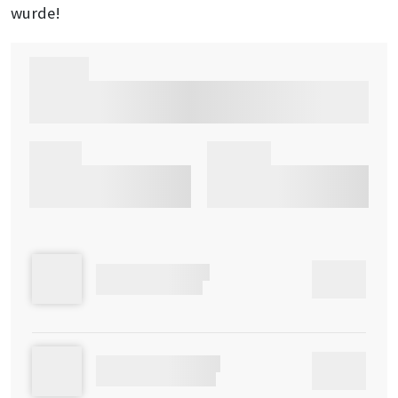
wurde!
STREAM
DATUM
UHRZEIT
LNYMDQCPO0QC
00:00
OYXWDVPQI6JJYJBT
49R3XVKFZCRU0Q
00:00
8M0J0E8P7VW2OBIS3T