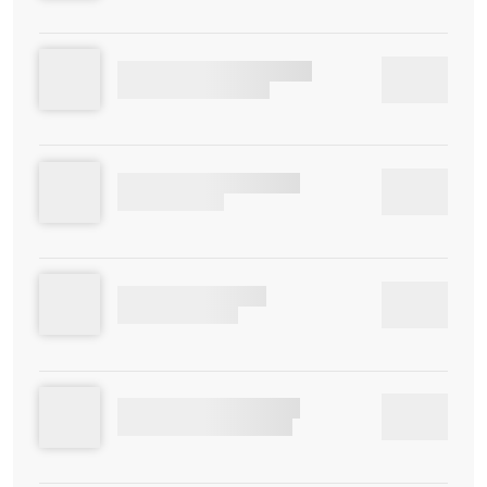
E6ZGM7SBAVJAG9D1FY
00:00
PUUBQV8OFLVNIUP3U3
NCK2CYKWGU7UCEG4
00:00
S0POJUZDK6SO
TUOFCCAJQRI01S
00:00
EDI5RRZH4WAO4H
U2U5MBEVNOU7PWB9
00:00
30HJRRNQA912OH47ULZO