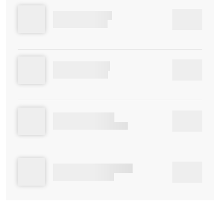
6X5YT1MUJJOK
00:00
89WG88FFS7MCU7
UJIQU5686AMZ
00:00
EHV6BCYWS9CMRE
GO49PUQLW0C3
00:00
NM56UM5LABOWWZ5KCT
W5Y8V1DRMJ3UP29Z
00:00
IJ5WXD7Q5XMAOX52