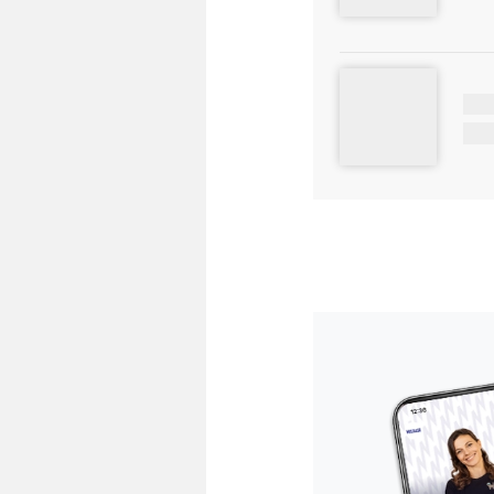
5LE
WL