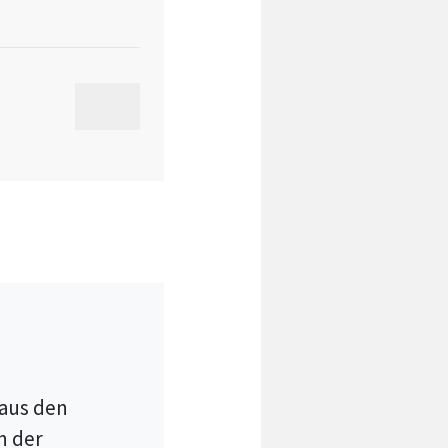
00:00
 aus den
n der