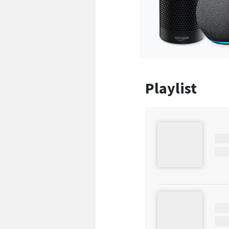
Playlist
T8
GQA
OZZ
KYO