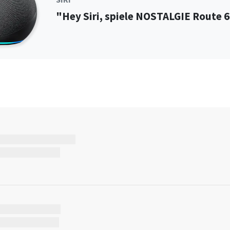
"Hey Siri, spiele NOSTALGIE Route 
3WWFC4M2X0GOU15G
JT58NUKBRYI2B
DFVFJ6R9OHTFS
HC0IH5J8O8GG8